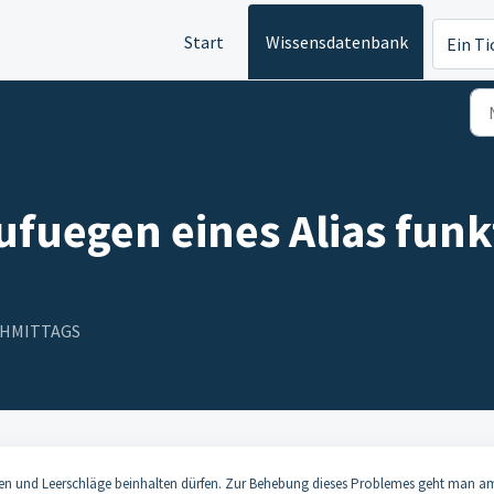
Start
Wissensdatenbank
Ein Ti
uegen eines Alias funkt
ACHMITTAGS
chen und Leerschläge beinhalten dürfen. Zur Behebung dieses Problemes geht man a