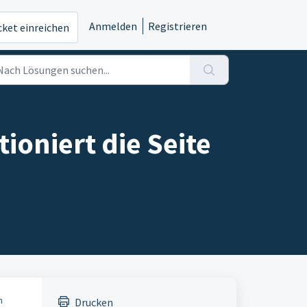
Anmelden
Registrieren
cket einreichen
ioniert die Seite
m
Drucken